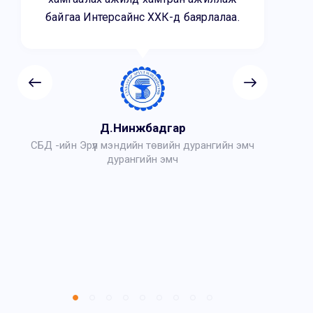
байгаа Интерсайнс ХХК-д баярлалаа.
н
Д.Нинжбадгар
СБД -ийн Эрүүл мэндийн төвийн дурангийн эмч
дурангийн эмч