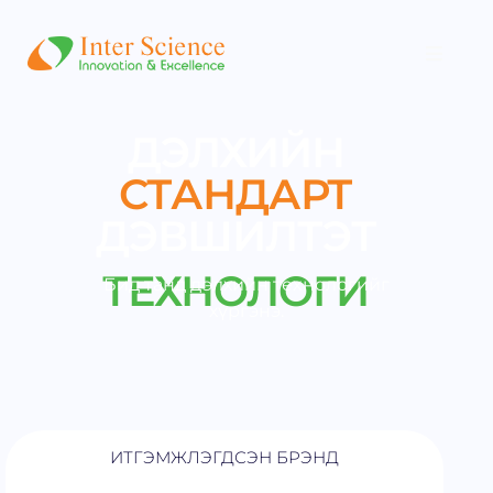
ДЭЛХИЙН
СТАНДАРТ
ДЭВШИЛТЭТ
ТЕХНОЛОГИ
Бид танд дэлхийн технологийг
хүргэнэ.
ИТГЭМЖЛЭГДСЭН БРЭНД