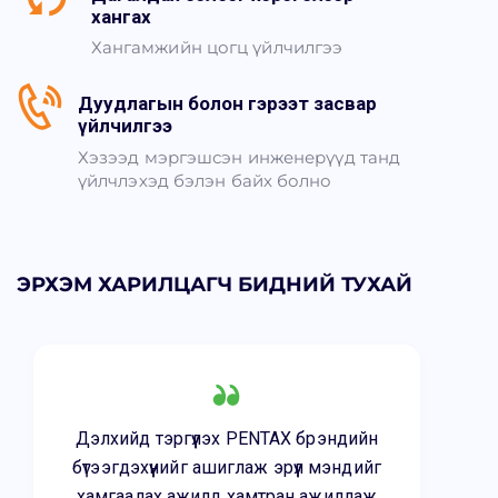
хангах
Хангамжийн цогц үйлчилгээ
Дуудлагын болон гэрээт засвар
үйлчилгээ
Хэзээд мэргэшсэн инженерүүд танд
үйлчлэхэд бэлэн байх болно
ЭРХЭМ ХАРИЛЦАГЧ БИДНИЙ ТУХАЙ
Дэлхийд тэргүүлэх PENTAX брэндийн
бүтээгдэхүүнийг ашиглаж эрүүл мэндийг
хамгаалах ажилд хамтран ажиллаж