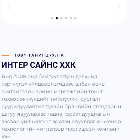
ТОВЧ ТАНИЛЦУУЛГА
ИНТЕР САЙНС ХХК
Бид 2008 онд байгуулагдан дэлхийд
тэргүүлэх үйлдвэрлэгчдээс албан ёсны
эрхтэйгээр нарийн мэргэжлийн тоног
төхөөрөмжүүдийг нийлүүлж , сургалт
суурилуулалтыг тухайн брэндийн стандарын
дагуу явуулахаас гадна гэрээт дуудлагын
засвар үйлчилгээг эрхлэн явуулдаг инженер
технологийн чиглэлээр мэргэшсэн компани
юм.