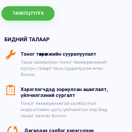
ТАНИЛЦУУЛГА
БИДНИЙ ТАЛААР
Тоног төхөөрөмжийн суурилуулалт
Таны захиалсан тоног төхөөрөмжийг
хүссэн газарт тань суурилуулж өгөх
болно
Хэрэглэгчдэд зориулсан ашиглалт,
үйлчилгээний сургалт
Тоног төхөөрөмжтэй холбоотой
мэдээллийн цогц үйлчилгээгээр бид
таныг хангах болно
Дагалдах сэлбэг хэрэгслээр