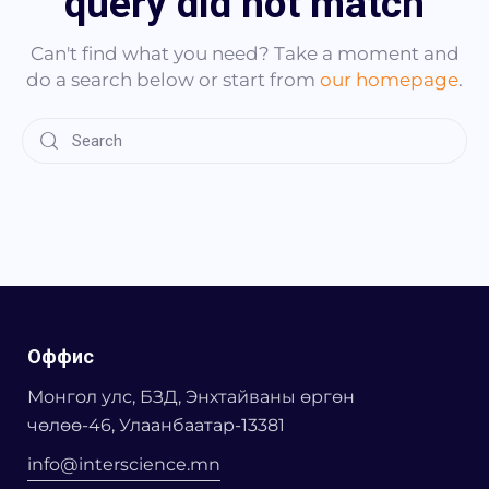
query did not match
Can't find what you need? Take a moment and
do a search below or start from
our homepage
.
Оффис
Монгол улс, БЗД, Энхтайваны өргөн
чөлөө-46, Улаанбаатар-13381
info@interscience.mn