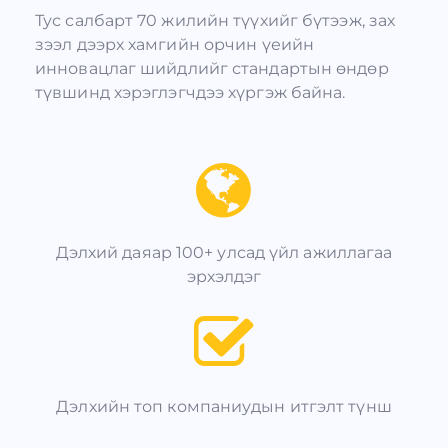
Тус салбарт 70 жилийн түүхийг бүтээж, зах
зээл дээрх хамгийн орчин үеийн
инновацлаг шийдлийг стандартын өндөр
түвшинд хэрэглэгчдээ хүргэж байна.
Дэлхий даяар 100+ улсад үйл ажиллагаа
эрхэлдэг
Дэлхийн топ компаниудын итгэлт түнш