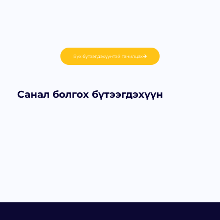
Бүх бүтээгдэхүүнтэй танилцах
Санал болгох бүтээгдэхүүн