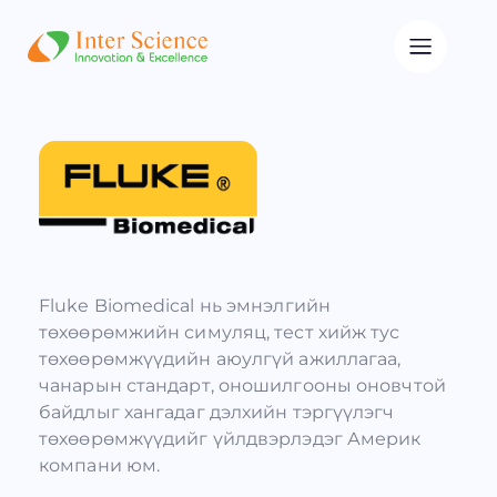
Fluke Biomedical нь эмнэлгийн
төхөөрөмжийн симуляц, тест хийж тус
төхөөрөмжүүдийн аюулгүй ажиллагаа,
чанарын стандарт, оношилгооны оновчтой
байдлыг хангадаг дэлхийн тэргүүлэгч
төхөөрөмжүүдийг үйлдвэрлэдэг Америк
компани юм.