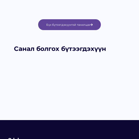
Бүх бүтээгдэхүүнтэй танилцах
Санал болгох бүтээгдэхүүн