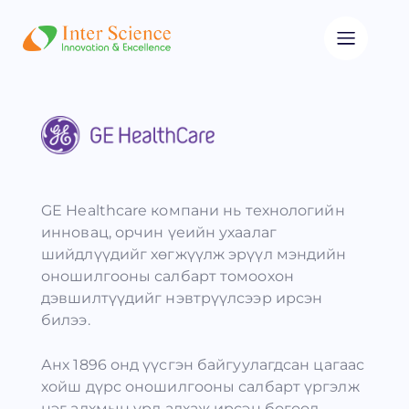
GE Healthcare компани нь технологийн
инновац, орчин үеийн ухаалаг
шийдлүүдийг хөгжүүлж эрүүл мэндийн
оношилгооны салбарт томоохон
дэвшилтүүдийг нэвтрүүлсээр ирсэн
билээ.
Анх 1896 онд үүсгэн байгуулагдсан цагаас
хойш дүрс оношилгооны салбарт үргэлж
нэг алхмын урд алхаж ирсэн бөгөөд