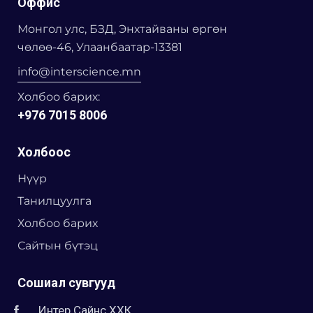
Оффис
Монгол улс, БЗД, Энхтайваны өргөн
чөлөө-46, Улаанбаатар-13381
info@interscience.mn
Холбоо барих:
+976 7015 8006
Холбоос
Нүүр
Танилцуулга
Холбоо барих
Сайтын бүтэц
Сошиал сувгууд
Интер Сайнс ХХК