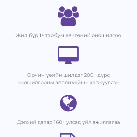
Жил бүр 1+ тэрбум өвчтөний оношилгоо
Орчин үеийн шилдэг 200+ дүрс
оношилгооны аппликейшн хөгжүүлсэн
Дэлхий даяар 160+ улсад үйл ажиллагаа