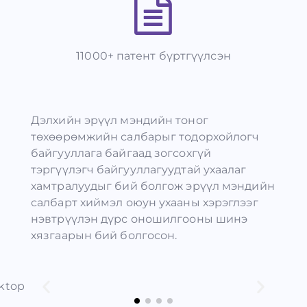
11000+ патент бүртгүүлсэн
Дэлхийн эрүүл мэндийн тоног
төхөөрөмжийн салбарыг тодорхойлогч
байгууллага байгаад зогсохгүй
тэргүүлэгч байгууллагуудтай ухаалаг
хамтралуудыг бий болгож эрүүл мэндийн
салбарт хиймэл оюун ухааны хэрэглээг
нэвтрүүлэн дүрс оношилгооны шинэ
хязгаарын бий болгосон.