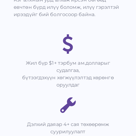
өвчтөн бүрд илүү боломж, илүү гэрэлтэй
ирээдүйг бий болгосоор байна.
Жил бүр $1+ тэрбум ам.долларыг
судалгаа,
бүтээгдэхүүн хөгжүүлэлтэд хөрөнгө
оруулдаг
Дэлхий даяар 4+ сая төхөөрөмж
суурилуулалт