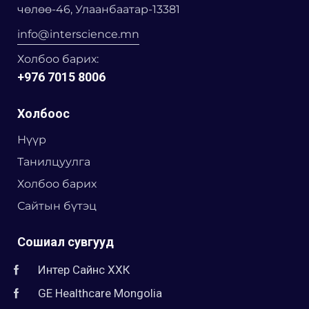
чөлөө-46, Улаанбаатар-13381
info@interscience.mn
Холбоо барих:
+976 7015 8006
Холбоос
Нүүр
Танилцуулга
Холбоо барих
Сайтын бүтэц
Сошиал сувгууд
Интер Сайнс ХХК
GE Healthcare Mongolia