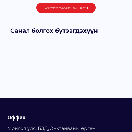
Бүх бүтээгдэхүүнтэй танилцах
Санал болгох бүтээгдэхүүн
Оффис
Монгол улс, БЗД, Энхтайваны өргөн