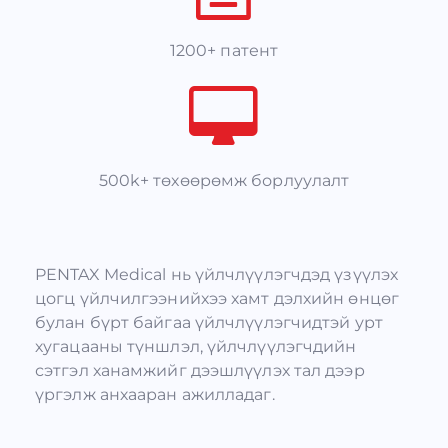
1200+ патент
500k+ төхөөрөмж борлуулалт
PENTAX Medical нь үйлчлүүлэгчдэд үзүүлэх
цогц үйлчилгээнийхээ хамт дэлхийн өнцөг
булан бүрт байгаа үйлчлүүлэгчидтэй урт
хугацааны түншлэл, үйлчлүүлэгчдийн
сэтгэл ханамжийг дээшлүүлэх тал дээр
үргэлж анхааран ажилладаг.