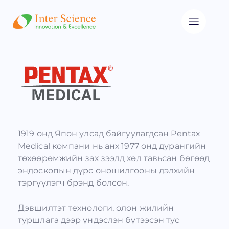
1919 онд Япон улсад байгуулагдсан Pentax
Medical компани нь анх 1977 онд дурангийн
төхөөрөмжийн зах зээлд хөл тавьсан бөгөөд
эндоскопын дүрс оношилгооны дэлхийн
тэргүүлэгч брэнд болсон.
Дэвшилтэт технологи, олон жилийн
туршлага дээр үндэслэн бүтээсэн тус