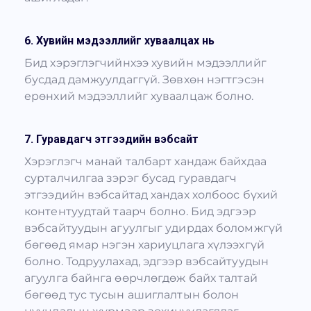
6. Хувийн мэдээллийг хуваалцах нь
Бид хэрэглэгчийнхээ хувийн мэдээллийг
бусдад дамжуулдаггүй. Зөвхөн нэгтгэсэн
ерөнхий мэдээллийг хуваалцаж болно.
7. Гуравдагч этгээдийн вэбсайт
Хэрэглэгч манай талбарт хандаж байхдаа
сурталчилгаа зэрэг бусад гуравдагч
этгээдийн вэбсайтад хандах холбоос бүхий
контентуудтай таарч болно. Бид эдгээр
вэбсайтуудын агуулгыг удирдах боломжгүй
бөгөөд ямар нэгэн хариуцлага хүлээхгүй
болно. Тодруулахад, эдгээр вэбсайтуудын
агуулга байнга өөрчлөгдөж байх талтай
бөгөөд тус тусын ашиглалтын болон