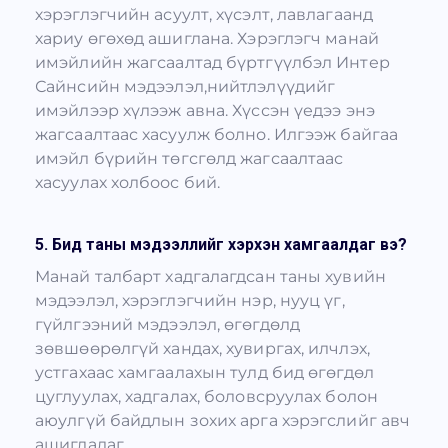
хэрэглэгчийн асуулт, хүсэлт, лавлагаанд
хариу өгөхөд ашиглана. Хэрэглэгч манай
имэйлийн жагсаалтад бүртгүүлбэл Интер
Сайнсийн мэдээлэл,нийтлэлүүдийг
имэйлээр хүлээж авна. Хүссэн үедээ энэ
жагсаалтаас хасуулж болно. Илгээж байгаа
имэйл бүрийн төгсгөлд жагсаалтаас
хасуулах холбоос бий.
5. Бид таны мэдээллийг хэрхэн хамгаалдаг вэ?
Манай талбарт хадгалагдсан таны хувийн
мэдээлэл, хэрэглэгчийн нэр, нууц үг,
гүйлгээний мэдээлэл, өгөгдөлд
зөвшөөрөлгүй хандах, хувиргах, илчлэх,
устгахаас хамгаалахын тулд бид өгөгдөл
цуглуулах, хадгалах, боловсруулах болон
аюулгүй байдлын зохих арга хэрэгслийг авч
ашигладаг.