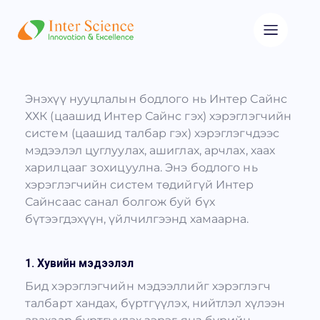
Энэхүү нууцлалын бодлого нь Интер Сайнс
ХХК (цаашид Интер Сайнс гэх) хэрэглэгчийн
систем (цаашид талбар гэх) хэрэглэгчдээс
мэдээлэл цуглуулах, ашиглах, арчлах, хаах
харилцааг зохицуулна. Энэ бодлого нь
хэрэглэгчийн систем төдийгүй Интер
Сайнсаас санал болгож буй бүх
бүтээгдэхүүн, үйлчилгээнд хамаарна.
1. Хувийн мэдээлэл
Бид хэрэглэгчийн мэдээллийг хэрэглэгч
талбарт хандах, бүртгүүлэх, нийтлэл хүлээн