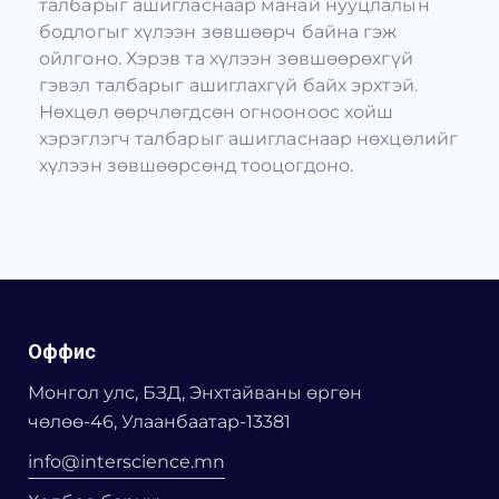
талбарыг ашигласнаар манай нууцлалын
бодлогыг хүлээн зөвшөөрч байна гэж
ойлгоно. Хэрэв та хүлээн зөвшөөрөхгүй
гэвэл талбарыг ашиглахгүй байх эрхтэй.
Нөхцөл өөрчлөгдсөн огнооноос хойш
хэрэглэгч талбарыг ашигласнаар нөхцөлийг
хүлээн зөвшөөрсөнд тооцогдоно.
Оффис
Монгол улс, БЗД, Энхтайваны өргөн
чөлөө-46, Улаанбаатар-13381
info@interscience.mn