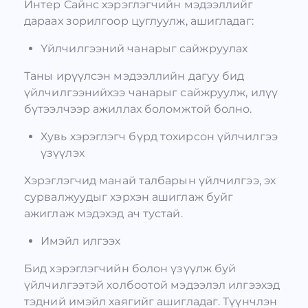
Интер Сайнс хэрэглэгчийн мэдээллийг
дараах зорилгоор цуглуулж, ашигладаг:
Үйлчилгээний чанарыг сайжруулах
Таны ирүүлсэн мэдээллийн дагуу бид
үйлчилгээнийхээ чанарыг сайжруулж, илүү
бүтээлчээр ажиллах боломжтой болно.
Хувь хэрэглэгч бүрд тохирсон үйлчилгээ
үзүүлэх
Хэрэглэгчид манай талбарын үйлчилгээ, эх
сурвалжуудыг хэрхэн ашиглаж буйг
ажиглаж мэдэхэд ач тустай.
Имэйл илгээх
Бид хэрэглэгчийн болон үзүүлж буй
үйлчилгээтэй холбоотой мэдээлэл илгээхэд
тэдний имэйл хаягийг ашигладаг. Түүнчлэн