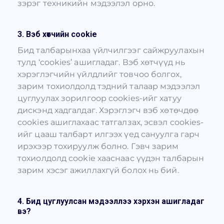
зэрэг техникийн мэдээлэл орно.
3. Вэб хөтчийн cookie
Бид талбарынхаа үйлчилгээг сайжруулахын
тулд ‘cookies’ ашигладаг. Вэб хөтчүүд нь
хэрэглэгчийн үйлдлийг товчоо болгох,
зарим тохиолдолд тэдний талаар мэдээлэл
цуглуулах зорилгоор cookies-ийг хатуу
дискэнд хадгалдаг. Хэрэглэгч вэб хөтөчдөө
cookies ашиглахаас татгалзах, эсвэл cookies-
ийг цааш талбарт илгээх үед сануулга гарч
ирэхээр тохируулж болно. Гэвч зарим
тохиолдолд cookie хааснаас үүдэн талбарын
зарим хэсэг ажиллахгүй болох нь бий.
4. Бид цуглуулсан мэдээллээ хэрхэн ашигладаг
вэ?