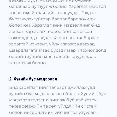
авахаар бүртгүүлэх зэрэг янз бүрийн
байдлаар цуглуулж болно. Хэрэглэгчээс гол
төлөв имэйл хаягийг нь асуудаг. Гэхдээ
бүртгүүлэхгүйгээр бас талбарт зочилж
болох юм. Хэрэглэгчийн мэдээллийг бид
зөвхөн хэрэглэгч өөрөө бөглөж өгсөн
тохиолдолд л авдаг. Хэрэглэгч талбараас
хэрэгтэй контент, үйлчилгээгээ авахад
шаардлагатайгаас бусад ямар ч тохиолдолд
өөрийн хувийн мэдээллийг оруулахаас
татгалзаж болно.
2. Хувийн бус мэдээлэл
Бид хэрэглэгчийг талбарт ажиллах үед
хувийн бус мэдээлэл авч болно. Хувийн бус
мэдээлэл гэдэгт ашиглаж буй вэб хөтөч,
төхөөрөмжийн төрөл, үйлдлийн систем
болон интернэтийн үйлчилгээ үзүүлэгч