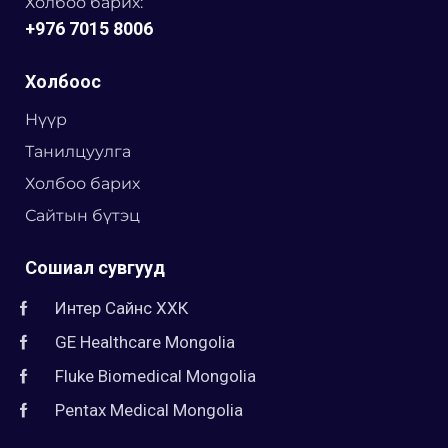
Холбоо барих:
+976 7015 8006
Холбоос
Нүүр
Танилцуулга
Холбоо барих
Сайтын бүтэц
Сошиал сувгууд
Интер Сайнс ХХК
GE Healthcare Mongolia
Fluke Biomedical Mongolia
Pentax Medical Mongolia