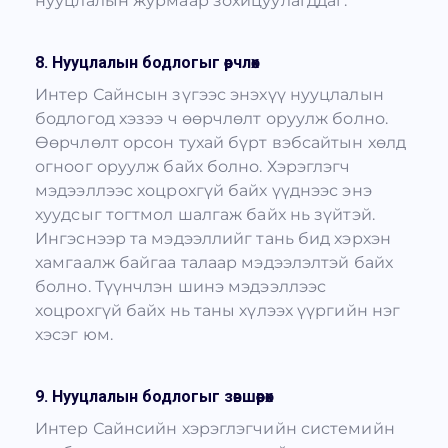
нууцлалын журмаар зохицуулагддаг.
8. Нууцлалын бодлогыг өөрчлөх
Интер Сайнсын зүгээс энэхүү нууцлалын
бодлогод хэзээ ч өөрчлөлт оруулж болно.
Өөрчлөлт орсон тухай бүрт вэбсайтын хөлд
огноог оруулж байх болно. Хэрэглэгч
мэдээллээс хоцрохгүй байх үүднээс энэ
хуудсыг тогтмол шалгаж байх нь зүйтэй.
Ингэснээр та мэдээллийг тань бид хэрхэн
хамгаалж байгаа талаар мэдээлэлтэй байх
болно. Түүнчлэн шинэ мэдээллээс
хоцрохгүй байх нь таны хүлээх үүргийн нэг
хэсэг юм.
9. Нууцлалын бодлогыг зөвшөөрөх
Интер Сайнсийн хэрэглэгчийн системийн