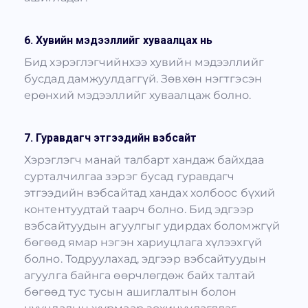
6. Хувийн мэдээллийг хуваалцах нь
Бид хэрэглэгчийнхээ хувийн мэдээллийг
бусдад дамжуулдаггүй. Зөвхөн нэгтгэсэн
ерөнхий мэдээллийг хуваалцаж болно.
7. Гуравдагч этгээдийн вэбсайт
Хэрэглэгч манай талбарт хандаж байхдаа
сурталчилгаа зэрэг бусад гуравдагч
этгээдийн вэбсайтад хандах холбоос бүхий
контентуудтай таарч болно. Бид эдгээр
вэбсайтуудын агуулгыг удирдах боломжгүй
бөгөөд ямар нэгэн хариуцлага хүлээхгүй
болно. Тодруулахад, эдгээр вэбсайтуудын
агуулга байнга өөрчлөгдөж байх талтай
бөгөөд тус тусын ашиглалтын болон