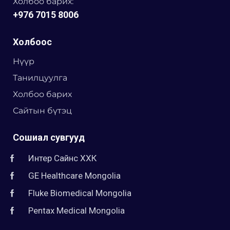
Холбоо барих:
+976 7015 8006
Холбоос
Нүүр
Танилцуулга
Холбоо барих
Сайтын бүтэц
Сошиал сувгууд
Интер Сайнс ХХК
GE Healthcare Mongolia
Fluke Biomedical Mongolia
Pentax Medical Mongolia