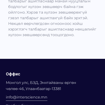
талбарыг ашигласнаар манай нууцлалын
бодлогыг хүлээн зөвшөөрч байна гэж
ойлгоно. Хэрэв та хүлээн зөвшөөрөхгүй
гэвэл талбарыг ашиглахгүй байх эрхтэй.
Нөхцөл өөрчлөгдсөн огнооноос хойш
хэрэглэгч талбарыг ашигласнаар нөхцөлийг
хүлээн зөвшөөрсөнд тооцогдоно.
Оффис
Монгол улс, БЗД, Энхтайваны өргөн
чөлөө-46, Улаанбаатар-13381
info@interscience.mn