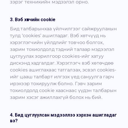
зэрэг техникийн мэдээлэл орно.
3. Вэб хөтчийн cookie
Бид талбарынхаа үйлчилгээг сайжруулахын
тулд ‘cookies’ ашигладаг. Вэб хөтчүүд нь
хэрэглэгчийн үйлдлийг товчоо болгох,
зарим тохиолдолд тэдний талаар мэдээлэл
цуглуулах зорилгоор cookies-ийг хатуу
дискэнд хадгалдаг. Хэрэглэгч вэб хөтөчдөө
cookies ашиглахаас татгалзах, эсвэл cookies-
ийг цааш талбарт илгээх үед сануулга гарч
ирэхээр тохируулж болно. Гэвч зарим
тохиолдолд cookie хааснаас үүдэн талбарын
зарим хэсэг ажиллахгүй болох нь бий.
4. Бид цуглуулсан мэдээллээ хэрхэн ашигладаг
вэ?