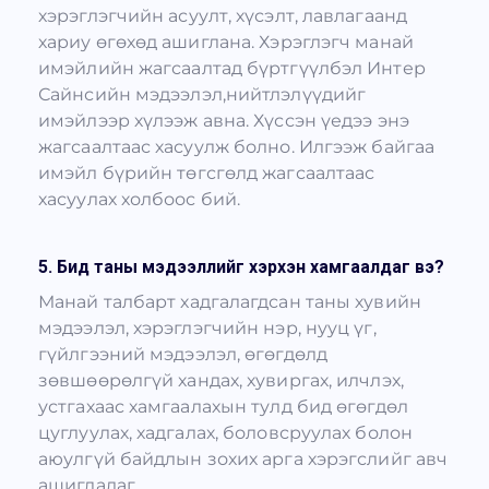
хэрэглэгчийн асуулт, хүсэлт, лавлагаанд
хариу өгөхөд ашиглана. Хэрэглэгч манай
имэйлийн жагсаалтад бүртгүүлбэл Интер
Сайнсийн мэдээлэл,нийтлэлүүдийг
имэйлээр хүлээж авна. Хүссэн үедээ энэ
жагсаалтаас хасуулж болно. Илгээж байгаа
имэйл бүрийн төгсгөлд жагсаалтаас
хасуулах холбоос бий.
5. Бид таны мэдээллийг хэрхэн хамгаалдаг вэ?
Манай талбарт хадгалагдсан таны хувийн
мэдээлэл, хэрэглэгчийн нэр, нууц үг,
гүйлгээний мэдээлэл, өгөгдөлд
зөвшөөрөлгүй хандах, хувиргах, илчлэх,
устгахаас хамгаалахын тулд бид өгөгдөл
цуглуулах, хадгалах, боловсруулах болон
аюулгүй байдлын зохих арга хэрэгслийг авч
ашигладаг.