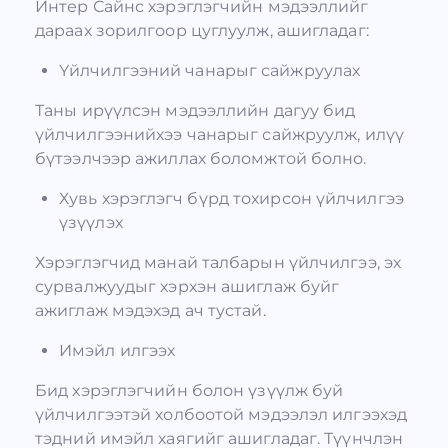
Интер Сайнс хэрэглэгчийн мэдээллийг
дараах зорилгоор цуглуулж, ашигладаг:
Үйлчилгээний чанарыг сайжруулах
Таны ирүүлсэн мэдээллийн дагуу бид
үйлчилгээнийхээ чанарыг сайжруулж, илүү
бүтээлчээр ажиллах боломжтой болно.
Хувь хэрэглэгч бүрд тохирсон үйлчилгээ
үзүүлэх
Хэрэглэгчид манай талбарын үйлчилгээ, эх
сурвалжуудыг хэрхэн ашиглаж буйг
ажиглаж мэдэхэд ач тустай.
Имэйл илгээх
Бид хэрэглэгчийн болон үзүүлж буй
үйлчилгээтэй холбоотой мэдээлэл илгээхэд
тэдний имэйл хаягийг ашигладаг. Түүнчлэн