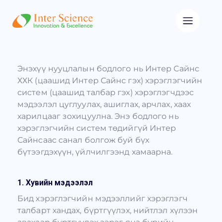
Энэхүү нууцлалын бодлого нь Интер Сайнс
ХХК (цаашид Интер Сайнс гэх) хэрэглэгчийн
систем (цаашид талбар гэх) хэрэглэгчдээс
мэдээлэл цуглуулах, ашиглах, арчлах, хаах
харилцааг зохицуулна. Энэ бодлого нь
хэрэглэгчийн систем төдийгүй Интер
Сайнсаас санал болгож буй бүх
бүтээгдэхүүн, үйлчилгээнд хамаарна.
1. Хувийн мэдээлэл
Бид хэрэглэгчийн мэдээллийг хэрэглэгч
талбарт хандах, бүртгүүлэх, нийтлэл хүлээн