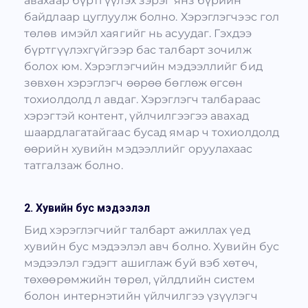
авахаар бүртгүүлэх зэрэг янз бүрийн
байдлаар цуглуулж болно. Хэрэглэгчээс гол
төлөв имэйл хаягийг нь асуудаг. Гэхдээ
бүртгүүлэхгүйгээр бас талбарт зочилж
болох юм. Хэрэглэгчийн мэдээллийг бид
зөвхөн хэрэглэгч өөрөө бөглөж өгсөн
тохиолдолд л авдаг. Хэрэглэгч талбараас
хэрэгтэй контент, үйлчилгээгээ авахад
шаардлагатайгаас бусад ямар ч тохиолдолд
өөрийн хувийн мэдээллийг оруулахаас
татгалзаж болно.
2. Хувийн бус мэдээлэл
Бид хэрэглэгчийг талбарт ажиллах үед
хувийн бус мэдээлэл авч болно. Хувийн бус
мэдээлэл гэдэгт ашиглаж буй вэб хөтөч,
төхөөрөмжийн төрөл, үйлдлийн систем
болон интернэтийн үйлчилгээ үзүүлэгч