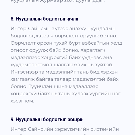
нууцлалын журмаар зохицуулагддаг.
8. Нууцлалын бодлогыг өөрчлөх
Интер Сайнсын зүгээс энэхүү нууцлалын
бодлогод хэзээ ч өөрчлөлт оруулж болно.
Өөрчлөлт орсон тухай бүрт вэбсайтын хөлд
огноог оруулж байх болно. Хэрэглэгч
мэдээллээс хоцрохгүй байх үүднээс энэ
хуудсыг тогтмол шалгаж байх нь зүйтэй.
Ингэснээр та мэдээллийг тань бид хэрхэн
хамгаалж байгаа талаар мэдээлэлтэй байх
болно. Түүнчлэн шинэ мэдээллээс
хоцрохгүй байх нь таны хүлээх үүргийн нэг
хэсэг юм.
9. Нууцлалын бодлогыг зөвшөөрөх
Интер Сайнсийн хэрэглэгчийн системийн