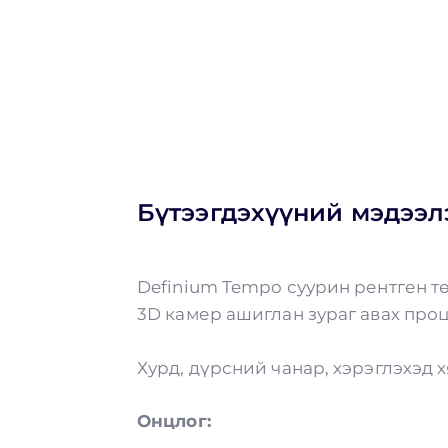
Бүтээгдэхүүний мэдээл
Definium Tempo суурин рентген т
3D камер ашиглан зураг авах про
Хурд, дүрсний чанар, хэрэглэхэд 
Онцлог: