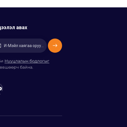
ээлэл авах
Захиалах
Би
Нууцлалын бодлогыг
өвшөөрч байна.