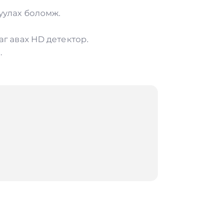
уулах боломж.
аг авах HD детектор.
.