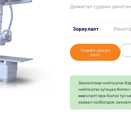
Дижитал суурин рентге
Зориулалт
Рентг
Үнийн санал
авах
Захиалгаар нийлүүлэх ба
нийлүүлэх хугацаа болон
өөрчлөлт орж болох тул 
заавал холбогдож захиалн