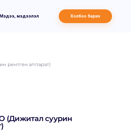
Мэдээ, мэдээлэл
Холбоо барих
ин рентген аппарат)
O (Дижитал суурин
)