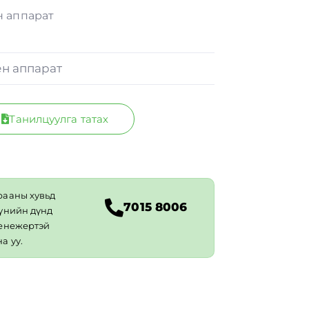
н аппарат
ен аппарат
Танилцуулга татах
рааны хувьд
7015 8006
 үнийн дүнд
менежертэй
а уу.