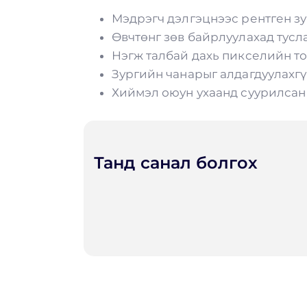
Мэдрэгч дэлгэцнээс рентген зу
Өвчтөнг зөв байрлуулахад тусл
Нэгж талбай дахь пикселийн то
Зургийн чанарыг алдагдуулахгү
Хиймэл оюун ухаанд суурилсан
Танд санал болгох