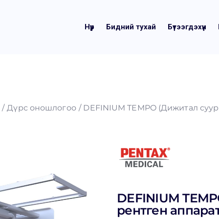
Нүүр
Бидний тухай
Бүтээгдэхүүн
Дүрс оношлогоо
DEFINIUM TEMPO (Дижитал суур
DEFINIUM TEMP
рентген аппарат