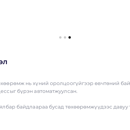
эл
өхөөрөмж нь хүний оролцоогүйгээр өвчтөний бай
цессыг бүрэн автоматжуулсан.
хялбар байдлаараа бусад төхөөрөмжүүдээс давуу 