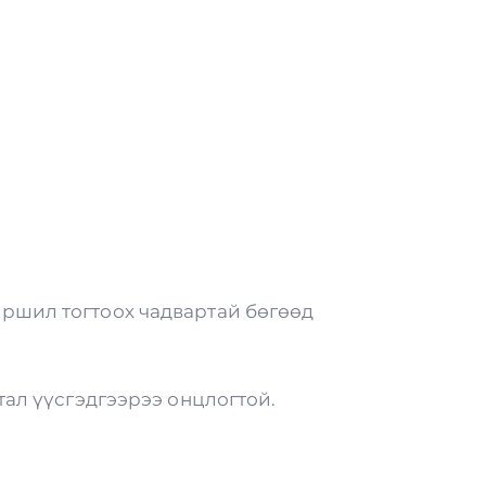
ршил тогтоох чадвартай бөгөөд
тал үүсгэдгээрээ онцлогтой.