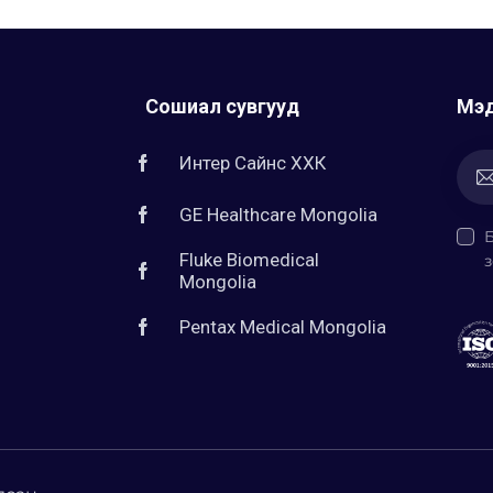
Сошиал сувгууд
Мэд
Интер Сайнс ХХК
GE Healthcare Mongolia
Fluke Biomedical
з
Mongolia
Pentax Medical Mongolia