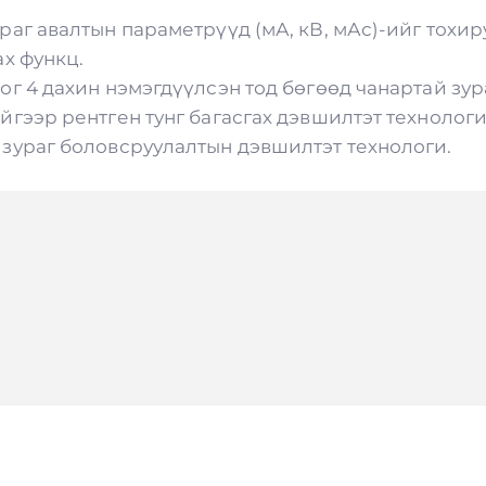
раг авалтын параметрүүд (мА, кВ, мАс)-ийг тохир
ах функц.
ог 4 дахин нэмэгдүүлсэн тод бөгөөд чанартай зур
йгээр рентген тунг багасгах дэвшилтэт технологи
 зураг боловсруулалтын дэвшилтэт технологи.