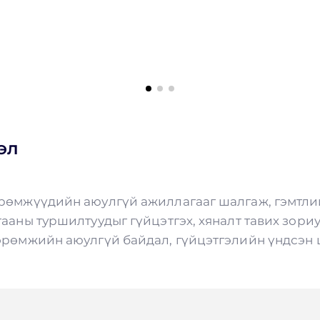
эл
рөмжүүдийн аюулгүй ажиллагааг шалгаж, гэмтлий
ааны туршилтуудыг гүйцэтгэх, хяналт тавих зориу
өрөмжийн аюулгүй байдал, гүйцэтгэлийн үндсэн 