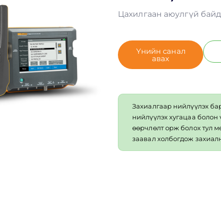
Цахилгаан аюулгүй бай
Үнийн санал
авах
Захиалгаар нийлүүлэх ба
нийлүүлэх хугацаа болон
өөрчлөлт орж болох тул 
заавал холбогдож захиалн