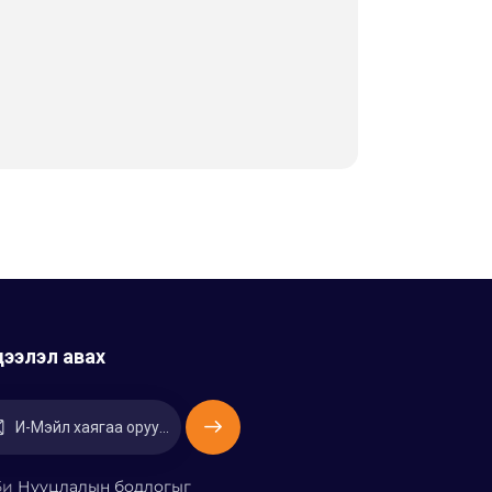
ээлэл авах
Захиалах
Би
Нууцлалын бодлогыг