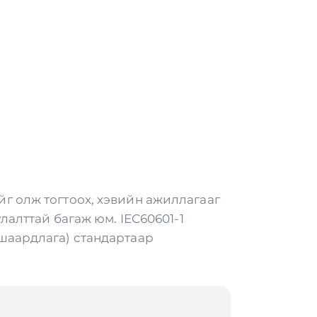
г олж тогтоох, хэвийн ажиллагааг
лалттай багаж юм. IEC60601-1
шаардлага) стандартаар