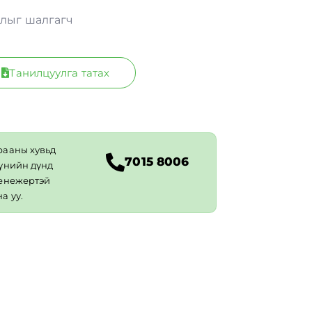
длыг шалгагч
Танилцуулга татах
рааны хувьд
7015 8006
 үнийн дүнд
менежертэй
а уу.