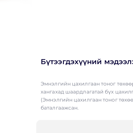
Бүтээгдэхүүний мэдээл
Эмнэлгийн цахилгаан тоног төхөө
хангахад шаардлагатай бүх цахилг
(Эмнэлгийн цахилгаан тоног төхө
баталгаажсан.