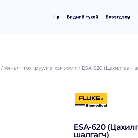
Нүүр
Бидний тухай
Бүтээгдэхүүн
Хяналт тохируулга, хэмжилт
ESA-620 (Цахилгаан 
ESA-620 (Цахил
шалгагч)