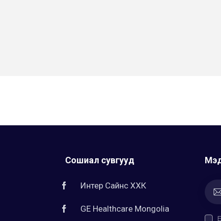
Сошиал сувгууд
Мэд
Интер Сайнс ХХК
GE Healthcare Mongolia