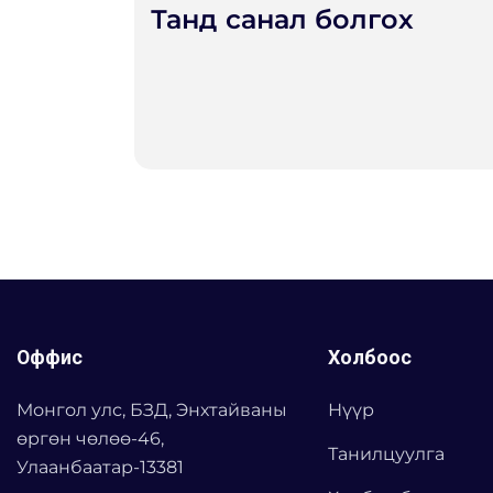
Танд санал болгох
Оффис
Холбоос
Монгол улс, БЗД, Энхтайваны
Нүүр
өргөн чөлөө-46,
Танилцуулга
Улаанбаатар-13381