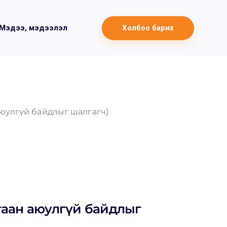
Мэдээ, мэдээлэл
Холбоо барих
аюулгүй байдлыг шалгагч)
гаан аюулгүй байдлыг