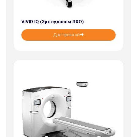
VIVID IQ (Зүрх судасны ЭХО)
Дэлгэрэнгүй