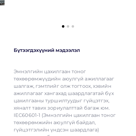
Бүтээгдэхүүний мэдээлэл
Эмнэлгийн цахилгаан тоног
төхөөрөмжүүдийн аюулгүй ажиллагааг
шалгаж, гэмтлийг олж тогтоох, хэвийн
ажиллагааг хангахад шаардлагатай бүх
цахилгааны туршилтуудыг гүйцэтгэх,
хяналт тавих зориулалттай багаж юм.
IEC60601-1 (Эмнэлгийн цахилгаан тоног
төхөөрөмжийн аюулгүй байдал,
гүйцэтгэлийн үндсэн шаардлага)