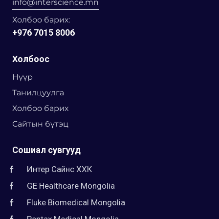
info@interscience.mn
Холбоо барих:
+976 7015 8006
Холбоос
Нүүр
Танилцуулга
Холбоо барих
Сайтын бүтэц
Сошиал сувгууд
Интер Сайнс ХХК
GE Healthcare Mongolia
Fluke Biomedical Mongolia