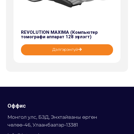
REVOLUTION MAXIMA (Компьютер
томографи аппарат 128 зүслэгт)
Дэлгэрэнгүй
Оффис
Монгол улс, БЗД, Энхтайваны өргөн
чөлөө-46, Улаанбаатар-13381