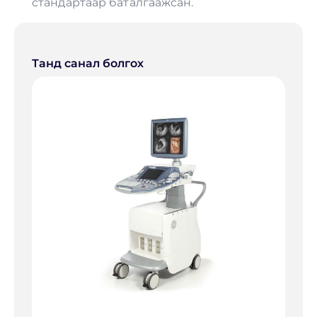
стандартаар баталгаажсан.
Танд санал болгох