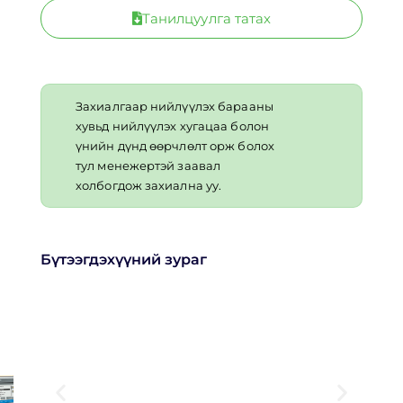
Танилцуулга татах
Захиалгаар нийлүүлэх барааны
хувьд нийлүүлэх хугацаа болон
үнийн дүнд өөрчлөлт орж болох
тул менежертэй заавал
холбогдож захиална уу.
Бүтээгдэхүүний зураг