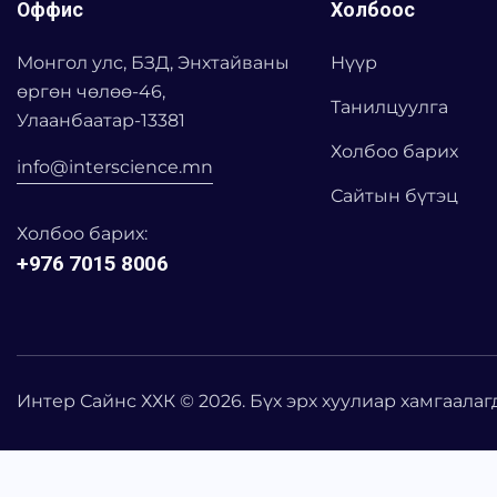
Оффис
Холбоос
Монгол улс, БЗД, Энхтайваны
Нүүр
өргөн чөлөө-46,
Танилцуулга
Улаанбаатар-13381
Холбоо барих
info@interscience.mn
Сайтын бүтэц
Холбоо барих:
+976 7015 8006
Интер Сайнс ХХК © 2026. Бүх эрх хуулиар хамгаалаг