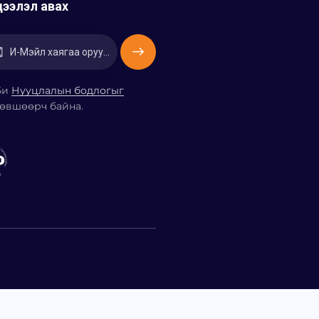
ээлэл авах
Захиалах
Би
Нууцлалын бодлогыг
өвшөөрч байна.