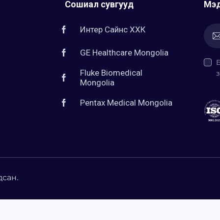
Сошиал сувгууд
Мэд
Интер Сайнс ХХК
GE Healthcare Mongolia
Fluke Biomedical
з
Mongolia
Pentax Medical Mongolia
дсан.