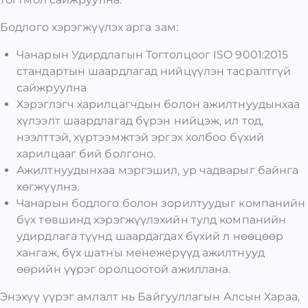
Бодлого хэрэгжүүлэх арга зам:
Чанарын Удирдлагын Тогтолцоог ISO 9001:2015
стандартын шаардлагад нийцүүлэн тасралтгүй
сайжруулна
Хэрэглэгч харилцагчдын болон ажилтнуудынхаа
хүлээлт шаардлагад бүрэн нийцэж, ил тод,
нээлттэй, хүртээмжтэй эргэх холбоо бүхий
харилцааг бий болгоно.
Ажилтнуудынхаа мэргэшил, ур чадварыг байнга
хөгжүүлнэ.
Чанарын бодлого болон зорилтуудыг компанийн
бүх төвшинд хэрэгжүүлэхийн тулд компанийн
удирдлага түүнд шаардагдах бүхий л нөөцөөр
хангаж, бүх шатны менежерүүд ажилтнууд
өөрийн үүрэг оролцоотой ажиллана.
Энэхүү үүрэг амлалт нь Байгууллагын Алсын Хараа,