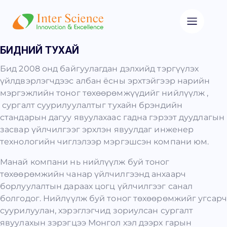
БИДНИЙ ТУХАЙ
Бид 2008 онд байгуулагдан дэлхийд тэргүүлэх
үйлдвэрлэгчдээс албан ёсны эрхтэйгээр нарийн
мэргэжлийн тоног төхөөрөмжүүдийг нийлүүлж ,
сургалт суурилуулалтыг тухайн брэндийн
стандарын дагуу явуулахаас гадна гэрээт дуудлагын
засвар үйлчилгээг эрхлэн явуулдаг инженер
технологийн чиглэлээр мэргэшсэн компани юм.
Манай компани нь нийлүүлж буй тоног
төхөөрөмжийн чанар үйлчилгээнд анхаарч
борлуулалтын дараах цогц үйлчилгээг санал
болгодог. Нийлүүлж буй тоног төхөөрөмжийг угсарч
суурилуулан, хэрэглэгчид зориулсан сургалт
явуулахын зэрэгцээ Монгол хэл дээрх гарын