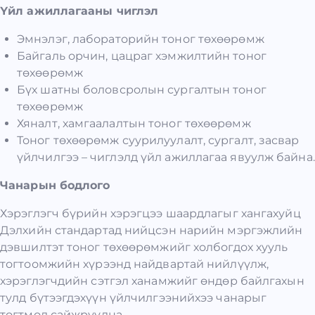
Үйл ажиллагааны чиглэл
Эмнэлэг, лабораторийн тоног төхөөрөмж
Байгаль орчин, цацраг хэмжилтийн тоног
төхөөрөмж
Бүх шатны боловсролын сургалтын тоног
төхөөрөмж
Хяналт, хамгаалалтын тоног төхөөрөмж
Тоног төхөөрөмж суурилуулалт, сургалт, засвар
үйлчилгээ – чиглэлд үйл ажиллагаа явуулж байна.
Чанарын бодлого
Хэрэглэгч бүрийн хэрэгцээ шаардлагыг хангахуйц
Дэлхийн стандартад нийцсэн нарийн мэргэжлийн
дэвшилтэт тоног төхөөрөмжийг холбогдох хууль
тогтоомжийн хүрээнд найдвартай нийлүүлж,
хэрэглэгчдийн сэтгэл ханамжийг өндөр байлгахын
тулд бүтээгдэхүүн үйлчилгээнийхээ чанарыг
тогтмол сайжруулна.