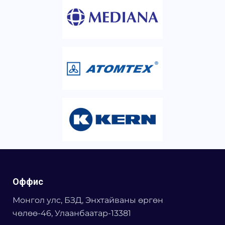
Оффис
Монгол улс, БЗД, Энхтайваны өргөн
чөлөө-46, Улаанбаатар-13381