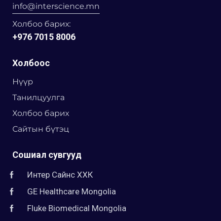
info@interscience.mn
Холбоо барих:
+976 7015 8006
Холбоос
Нүүр
Танилцуулга
Холбоо барих
Сайтын бүтэц
Сошиал сувгууд
Интер Сайнс ХХК
GE Healthcare Mongolia
Fluke Biomedical Mongolia