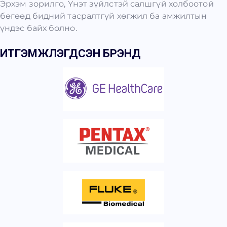
Эрхэм зорилго, Үнэт зүйлстэй салшгүй холбоотой
бөгөөд бидний тасралтгүй хөгжил ба амжилтын
үндэс байх болно.
ИТГЭМЖЛЭГДСЭН БРЭНД