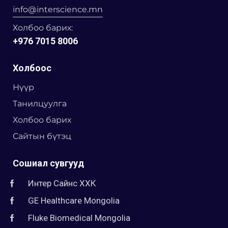
info@interscience.mn
Холбоо барих:
+976 7015 8006
Холбоос
Нүүр
Танилцуулга
Холбоо барих
Сайтын бүтэц
Сошиал сувгууд
Интер Сайнс ХХК
GE Healthcare Mongolia
Fluke Biomedical Mongolia