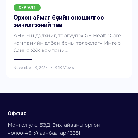
СУРГАЛТ
Орхон аймаг бүсийн оношилгоо
эмчилгээний төв
АНУ-ын дэлхийд тэргүүлэх GE HealthCare
компанийн албан ёсны төлөөлөгч Интер
Сайнс ХХК компани…
November 19, 2024
99K
Views
Оффис
Монгол улс, БЗД, Энхтайваны өргөн
чөлөө-46, Улаанбаатар-13381