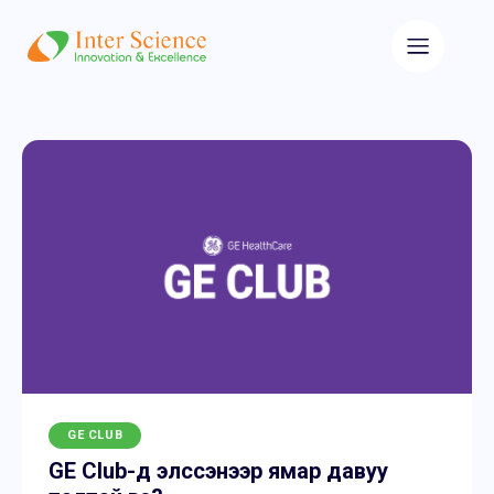
GE CLUB
GE Club-д элссэнээр ямар давуу