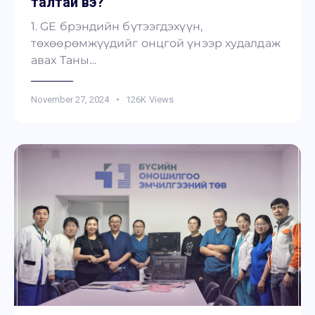
талтай вэ?
1. GE брэндийн бүтээгдэхүүн,
төхөөрөмжүүдийг онцгой үнээр худалдаж
авах Таны…
November 27, 2024
126K
Views