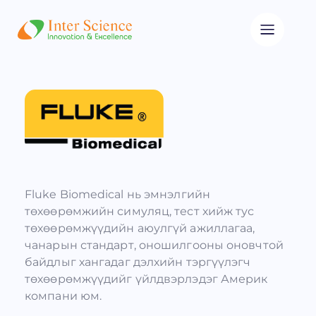
Fluke Biomedical нь эмнэлгийн
төхөөрөмжийн симуляц, тест хийж тус
төхөөрөмжүүдийн аюулгүй ажиллагаа,
чанарын стандарт, оношилгооны оновчтой
байдлыг хангадаг дэлхийн тэргүүлэгч
төхөөрөмжүүдийг үйлдвэрлэдэг Америк
компани юм.