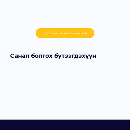
Бүх бүтээгдэхүүнтэй танилцах
Санал болгох бүтээгдэхүүн