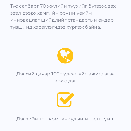
Тус салбарт 70 жилийн түүхийг бүтээж, зах
зээл дээрх хамгийн орчин үеийн
инновацлаг шийдлийг стандартын өндөр
түвшинд хэрэглэгчдээ хүргэж байна.
Дэлхий даяар 100+ улсад үйл ажиллагаа
эрхэлдэг
Дэлхийн топ компаниудын итгэлт түнш