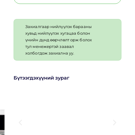
Захиалгаар нийлүүлэх барааны
хувьд нийлүүлэх хугацаа болон
үнийн дүнд өөрчлөлт орж болох
тул менежертэй заавал
холбогдож захиална уу.
Бүтээгдэхүүний зураг