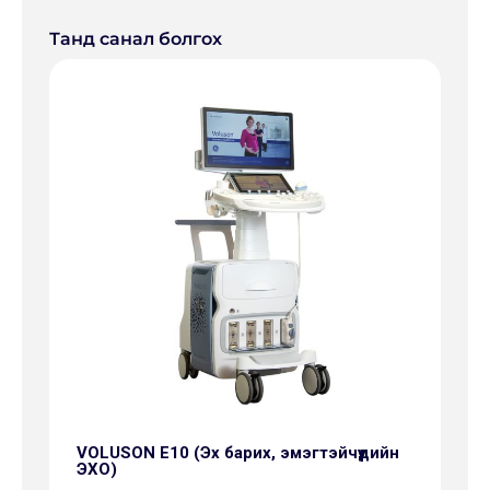
Танд санал болгох
VOLUSON E10 (Эх барих, эмэгтэйчүүдийн
ЭХО)