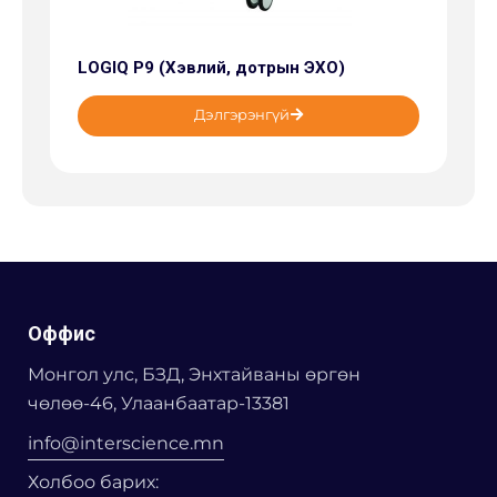
LOGIQ P9 (Хэвлий, дотрын ЭХО)
Дэлгэрэнгүй
Оффис
Монгол улс, БЗД, Энхтайваны өргөн
чөлөө-46, Улаанбаатар-13381
info@interscience.mn
Холбоо барих: