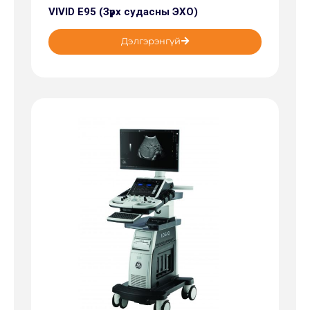
VIVID E95 (Зүрх судасны ЭХО)
Дэлгэрэнгүй