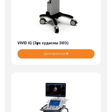
VIVID IQ (Зүрх судасны ЭХО)
Дэлгэрэнгүй