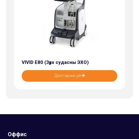
VIVID E80 (Зүрх судасны ЭХО)
Дэлгэрэнгүй
Оффис