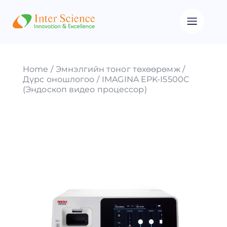
Home
Эмнэлгийн тоног төхөөрөмж
Дүрс оношлогоо
IMAGINA EPK-I5500C
(Эндоскоп видео процессор)