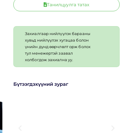
Танилцуулга татах
Захиалгаар нийлүүлэх барааны
хувьд нийлүүлэх хугацаа болон
үнийн дүнд өөрчлөлт орж болох
тул менежертэй заавал
холбогдож захиална уу.
Бүтээгдэхүүний зураг