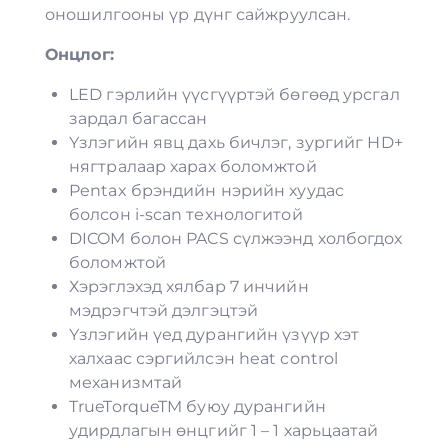
оношилгооны үр дүнг сайжруулсан.
Онцлог:
LED гэрлийн үүсгүүртэй бөгөөд урсгал
зардал багассан
Үзлэгийн явц дахь бичлэг, зургийг HD+
нягтралаар харах боломжтой
Pentax брэндийн нэрийн хуудас
болсон i-scan технологитой
DICOM болон PACS сүлжээнд холбогдох
боломжтой
Хэрэглэхэд хялбар 7 инчийн
мэдрэгчтэй дэлгэцтэй
Үзлэгийн үед дурангийн үзүүр хэт
халхаас сэргийлсэн heat control
механизмтай
TrueTorqueTM буюу дурангийн
удирдлагын өнцгийг 1 – 1 харьцаатай