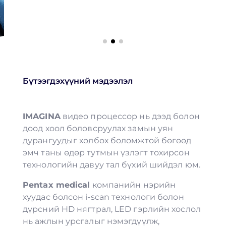
Бүтээгдэхүүний мэдээлэл
IMAGINA
видео процессор нь дээд болон
доод хоол боловсруулах замын уян
дурангуудыг холбох боломжтой бөгөөд
эмч таны өдөр тутмын үзлэгт тохирсон
технологийн давуу тал бүхий шийдэл юм.
Pentax medical
компанийн нэрийн
хуудас болсон i-scan технологи болон
дүрсний HD нягтрал, LED гэрлийн хослол
нь ажлын урсгалыг нэмэгдүүлж,