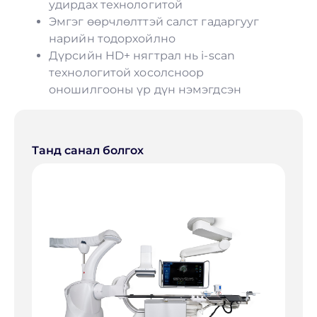
удирдах технологитой
Эмгэг өөрчлөлттэй салст гадаргууг
нарийн тодорхойлно
Дүрсийн HD+ нягтрал нь i-scan
технологитой хосолсноор
оношилгооны үр дүн нэмэгдсэн
Танд санал болгох