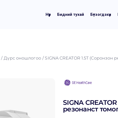
Нүүр
Бидний тухай
Бүтээгдэхүүн
Дүрс оношлогоо
SIGNA CREATOR 1.5T (Соронзон 
SIGNA CREATOR 
резонанст томо