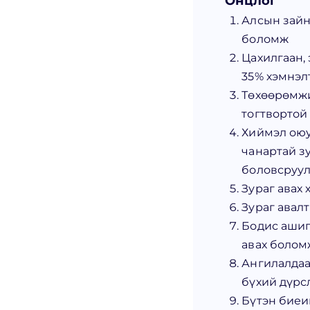
Онцлог
Алсын зайн
боломж
Цахилгаан,
35% хэмнэл
Төхөөрөмж
тогтвортой
Хиймэл оюу
чанартай з
боловсруул
Зураг авах 
Зураг авалт
Бодис ашиг
авах болом
Ангилалдаа
бүхий дүрс
Бүтэн биеий