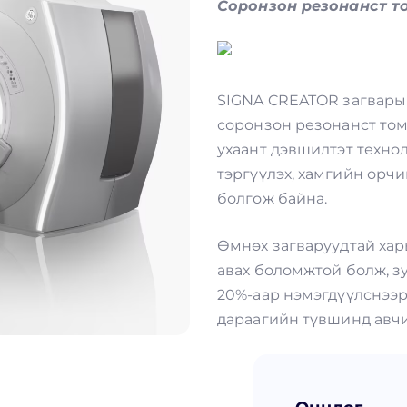
Соронзон резонанст т
SIGNA CREATOR загварын 
соронзон резонанст то
ухаант дэвшилтэт технол
тэргүүлэх, хамгийн орч
болгож байна.
Өмнөх загваруудтай хар
авах боломжтой болж, з
20%-аар нэмэгдүүлснээ
дараагийн түвшинд авчи