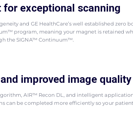
 for exceptional scanning
neity and GE HealthCare’s well established zero bo
uum™ program, meaning your magnet is retained whil
ough the SIGNA™ Continuum™.
and improved image quality
gorithm, AIR™ Recon DL, and intelligent applicatio
s can be completed more efficiently so your patients