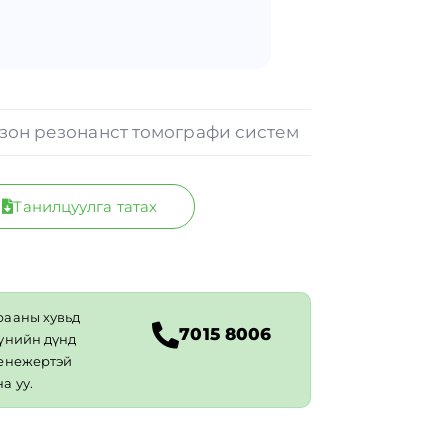
зон резонанст томографи систем
Танилцуулга татах
рааны хувьд
7015 8006
 үнийн дүнд
менежертэй
а уу.