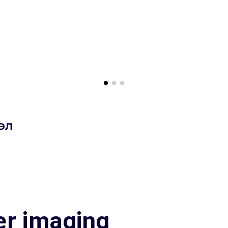
эл
er imaging