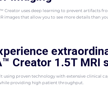
 Creator uses deep learning to prevent artifacts fr
 MR images that allow you to see more details than yo
xperience extraordin
A™ Creator 1.5T MRI 
t using proven technology with extensive clinical c
hile providing high patient throughput.