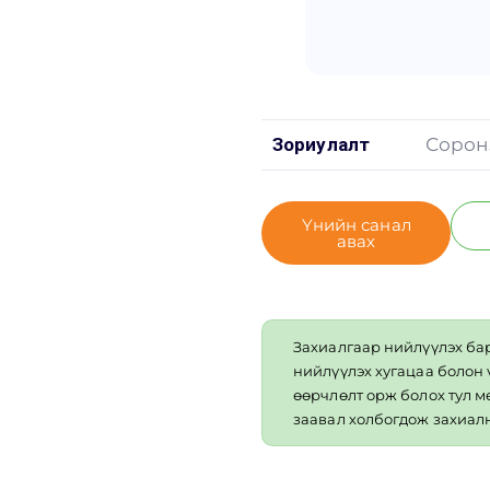
Зориулалт
Сорон
Үнийн санал
авах
Захиалгаар нийлүүлэх ба
нийлүүлэх хугацаа болон
өөрчлөлт орж болох тул 
заавал холбогдож захиалн