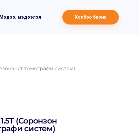
Мэдээ, мэдээлэл
Холбоо барих
резонанст томографи систем)
1.5T (Соронзон
графи систем)