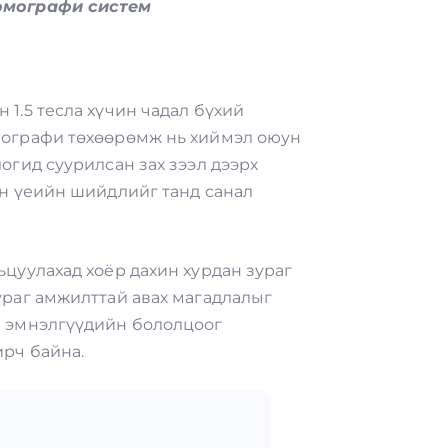
омографи систем
1.5 тесла хүчин чадал бүхий
мографи төхөөрөмж нь хиймэл оюун
огид суурилсан зах зээл дээрх
ин үеийн шийдлийг танд санал
ьцуулахад хоёр дахин хурдан зураг
ураг амжилттай авах магадлалыг
р эмнэлгүүдийн бололцоог
рч байна.