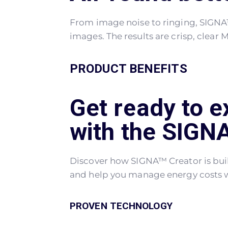
From image noise to ringing, SIGNA™
images. The results are crisp, clear
PRODUCT BENEFITS
Get ready to e
with the SIGN
Discover how SIGNA™ Creator is buil
and help you manage energy costs w
PROVEN TECHNOLOGY