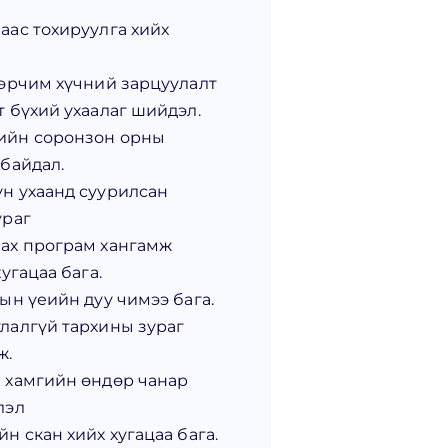
аас тохируулга хийх
 эрчим хүчний зарцуулалт
т бүхий ухаалаг шийдэл.
ийн соронзон орны
 байдал.
н ухаанд суурилсан
ураг
ах програм хангамж
хугацаа бага.
ын үеийн дуу чимээ бага.
лалгүй тархины зураг
ж.
 хамгийн өндөр чанар
лэл
н скан хийх хугацаа бага.